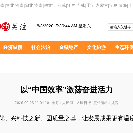
海南
|
河北
|
河南
|
湖北
|
湖南
|
黑龙江
|
江苏
|
江西
|
吉林
|
辽宁
|
内蒙古
|
宁夏
|
青海
|
山
8/8/2026, 5:39:44 AM 星期六
经济纵横
社会法治
金融地产
文化旅游
生态环
以“中国效率”激荡奋进活力
2026-06-03 11:04:10 来源：人民网－人民日报 责任编辑：尤容
、兴科技之新、固质量之基，让发展成果更有温