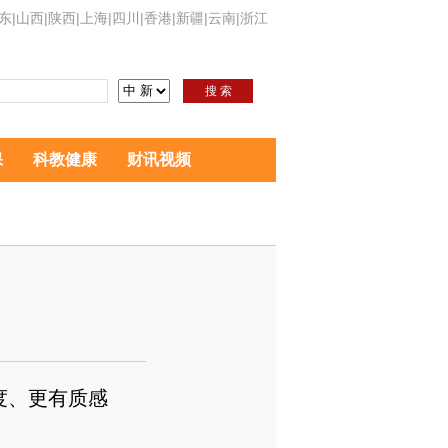
东
|
山西
|
陕西
|
上海
|
四川
|
香港
|
新疆
|
云南
|
浙江
搜 索
保
科教健康
财讯视频
度、更有质感