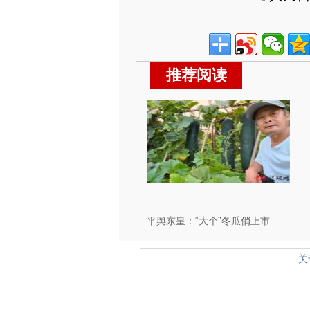
推荐阅读
平舆东皇：“大个”冬瓜俏上市
关