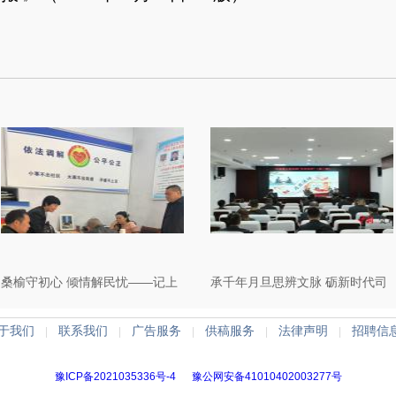
桑榆守初心 倾情解民忧——记上
承千年月旦思辨文脉 砺新时代司
蔡县芦岗街道退休老党员安志强
法履职本领——汝南法院首期“月
于我们
联系我们
广告服务
供稿服务
法律声明
招聘信
|
|
|
|
|
旦法评”开讲了
豫ICP备2021035336号-4
豫公网安备41010402003277号