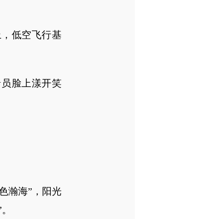
，低空飞行基
船员脸上漾开笑
色瀚海”，阳光
”。