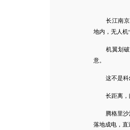
长江南京段
地内，无人机
机翼划破江面
意。
这不是科幻
长距离，闪
腾格里沙漠东
落地成电，直