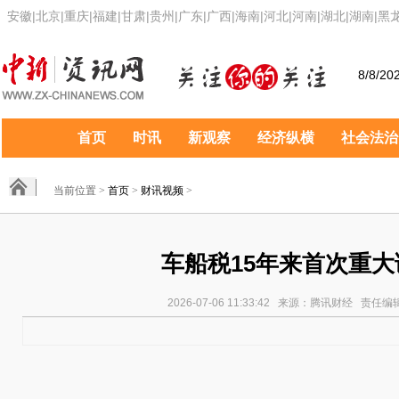
安徽
|
北京
|
重庆
|
福建
|
甘肃
|
贵州
|
广东
|
广西
|
海南
|
河北
|
河南
|
湖北
|
湖南
|
黑
8/8/20
首页
时讯
新观察
经济纵横
社会法治
当前位置 >
首页
>
财讯视频
>
车船税15年来首次重大
2026-07-06 11:33:42 来源：腾讯财经 责任