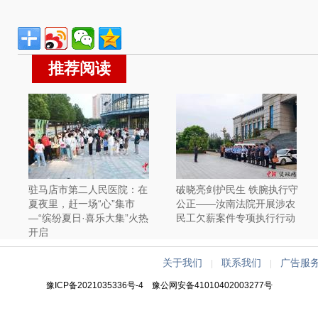
推荐阅读
驻马店市第二人民医院：在
破晓亮剑护民生 铁腕执行守
夏夜里，赶一场“心”集市
公正——汝南法院开展涉农
—“缤纷夏日·喜乐大集”火热
民工欠薪案件专项执行行动
开启
关于我们
联系我们
广告服
|
|
豫ICP备2021035336号-4
豫公网安备41010402003277号