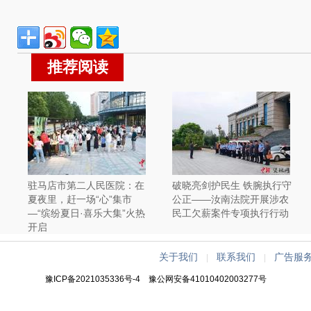
推荐阅读
驻马店市第二人民医院：在
破晓亮剑护民生 铁腕执行守
夏夜里，赶一场“心”集市
公正——汝南法院开展涉农
—“缤纷夏日·喜乐大集”火热
民工欠薪案件专项执行行动
开启
关于我们
联系我们
广告服
|
|
豫ICP备2021035336号-4
豫公网安备41010402003277号