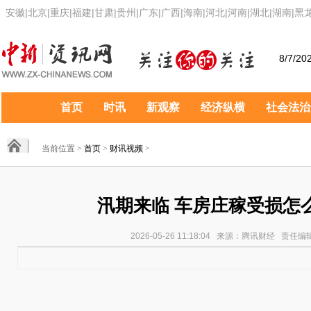
安徽
|
北京
|
重庆
|
福建
|
甘肃
|
贵州
|
广东
|
广西
|
海南
|
河北
|
河南
|
湖北
|
湖南
|
黑
8/7/20
首页
时讯
新观察
经济纵横
社会法治
当前位置 >
首页
>
财讯视频
>
汛期来临 车房庄稼受损怎
2026-05-26 11:18:04 来源：腾讯财经 责任