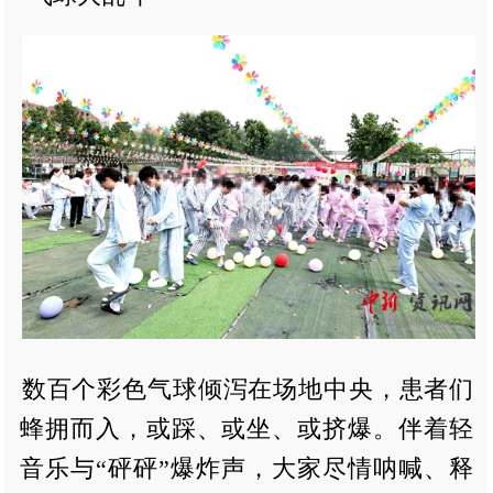
数百个彩色气球倾泻在场地中央，患者们
蜂拥而入，或踩、或坐、或挤爆。伴着轻
音乐与“砰砰”爆炸声，大家尽情呐喊、释