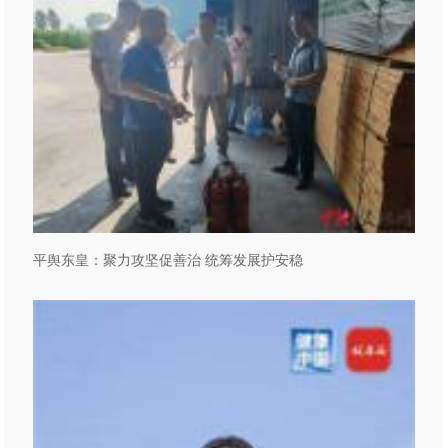
平舆东皇：聚力攻坚促善治 统筹发展护安稳