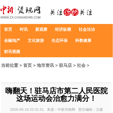
首页
时讯
新观察
经济纵横
社会法治
金融地产
文化旅游
生态环保
科教健康
财讯视频
当前位置 >
首页
>
地市资讯
>
驻马店
>
社会
>
嗨翻天！驻马店市第二人民医院
这场运动会治愈力满分！
2026-05-16 22:31:51 来源：中新河南网 责任编辑：王建