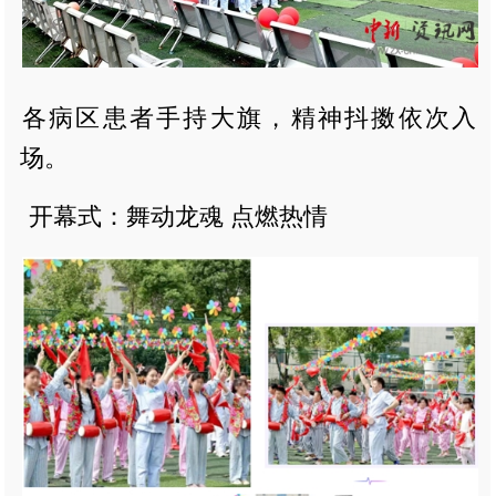
各病区患者手持大旗，精神抖擞依次入
场。
开幕式：舞动龙魂 点燃热情