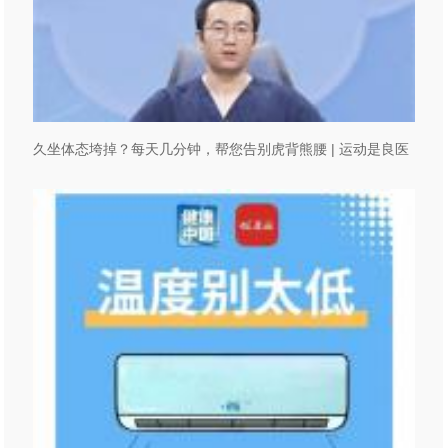
久坐体态垮掉？每天几分钟，帮您告别虎背熊腰 | 运动是良医