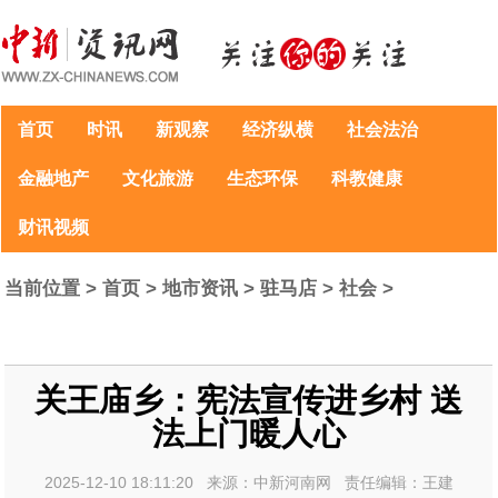
首页
时讯
新观察
经济纵横
社会法治
金融地产
文化旅游
生态环保
科教健康
财讯视频
当前位置 >
首页
>
地市资讯
>
驻马店
>
社会
>
关王庙乡：宪法宣传进乡村 送
法上门暖人心
2025-12-10 18:11:20 来源：中新河南网 责任编辑：王建