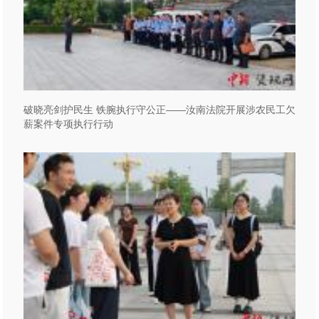
破晓亮剑护民生 铁腕执行守公正——汝南法院开展涉农民工欠
薪案件专项执行行动