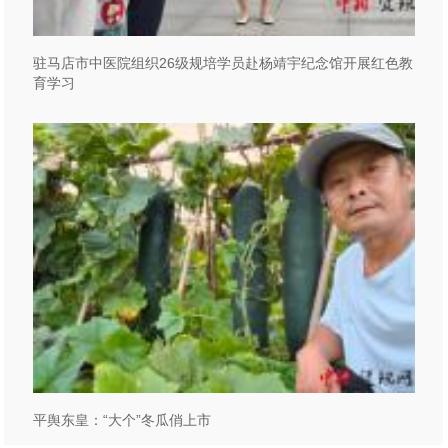
驻马店市中医院组织26级规培学员赴杨靖宇纪念馆开展红色教
育学习
平舆东皇：“大个”冬瓜俏上市