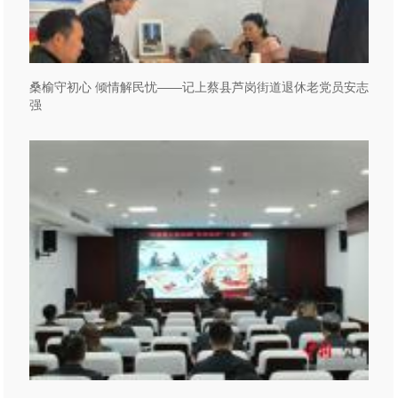
桑榆守初心 倾情解民忧——记上蔡县芦岗街道退休老党员安志
强