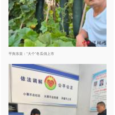
平舆东皇：“大个”冬瓜俏上市