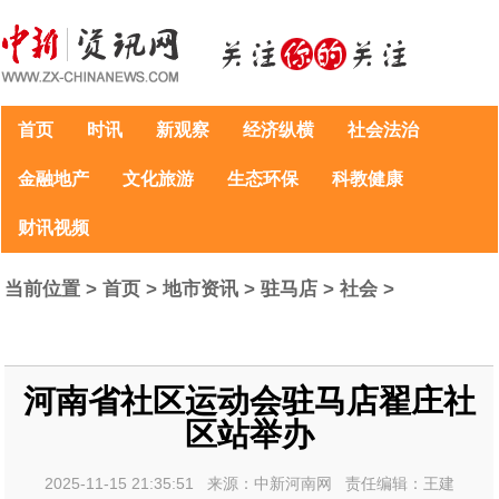
首页
时讯
新观察
经济纵横
社会法治
金融地产
文化旅游
生态环保
科教健康
财讯视频
当前位置 >
首页
>
地市资讯
>
驻马店
>
社会
>
河南省社区运动会驻马店翟庄社
区站举办
2025-11-15 21:35:51 来源：中新河南网 责任编辑：王建