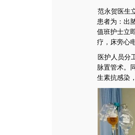
范永贺医生立
患者为：出
值班护士立
疗，床旁心
医护人员分
脉置管术。
生素抗感染