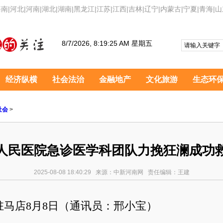
海南
|
河北
|
河南
|
湖北
|
湖南
|
黑龙江
|
江苏
|
江西
|
吉林
|
辽宁
|
内蒙古
|
宁夏
|
青海
|
山
8/7/2026, 8:19:26 AM 星期五
经济纵横
社会法治
金融地产
文化旅游
生态环
社会
>
人民医院急诊医学科团队力挽狂澜成功
2025-08-08 18:40:29 来源：中新河南网 责任编辑：王建
驻马店8月8日（通讯员：邢小宝）