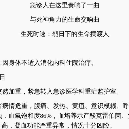
急诊人在这里奏响了一曲
与死神角力的生命交响曲
生死时速：烈日下的生命摆渡人
女士因身体不适入消化内科住院治疗。
0日
突然加重，紧急转入急诊医学科重症监护室。
者病情危重，腹痛、发热、黄疸、意识模糊、呼
mmHg，血氧饱和度86%，血培养示产酸克雷伯菌
升高，凝血功能严重异常，情况十分凶险。