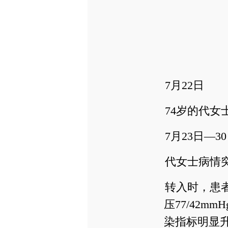
7月22日
74岁的代
7月23日—3
代女士病情
转入时，患
压77/42
染指标明显