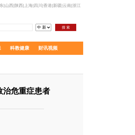
东
|
山西
|
陕西
|
上海
|
四川
|
香港
|
新疆
|
云南
|
浙江
搜 索
保
科教健康
财讯视频
救治危重症患者