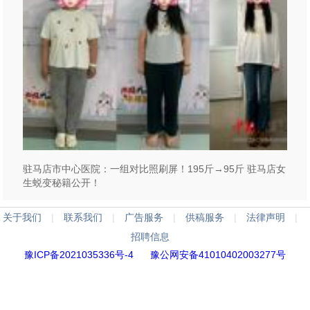
驻马店市中心医院：一组对比照刷屏！195斤→95斤 驻马店女
生蜕变秘籍公开！
关于我们
|
联系我们
|
广告服务
|
供稿服务
|
法律声明
|
招聘信息
豫ICP备2021035336号-4
豫公网安备41010402003277号