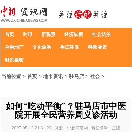
首页
时讯
新观察
经济纵横
社会法治
金融地产
文化旅游
生态环保
科教健康
财讯视频
当前位置 >
首页
>
地市资讯
>
驻马店
>
社会
>
如何“吃动平衡”？驻马店市中医
院开展全民营养周义诊活动
2025-05-16 21:31:29 来源：中新河南网 责任编辑：王建