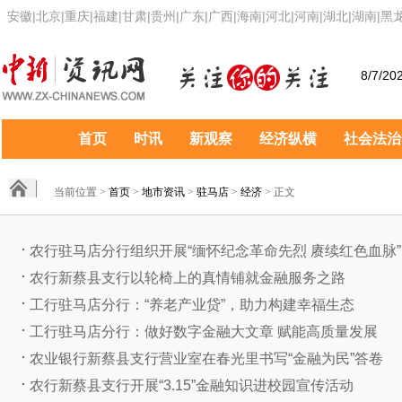
安徽
|
北京
|
重庆
|
福建
|
甘肃
|
贵州
|
广东
|
广西
|
海南
|
河北
|
河南
|
湖北
|
湖南
|
黑
8/7/20
首页
时讯
新观察
经济纵横
社会法治
当前位置 >
首页
>
地市资讯
>
驻马店
>
经济
> 正文
农行驻马店分行组织开展“缅怀纪念革命先烈 赓续红色血脉”..
农行新蔡县支行以轮椅上的真情铺就金融服务之路
工行驻马店分行：“养老产业贷”，助力构建幸福生态
工行驻马店分行：做好数字金融大文章 赋能高质量发展
农业银行新蔡县支行营业室在春光里书写“金融为民”答卷
农行新蔡县支行开展“3.15”金融知识进校园宣传活动