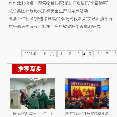
焦作焦北街道：探索物管协商治理 打造居民“幸福港湾”
龙佰集团开展形式多样安全生产月系列活动
温县崇仁社区“推进移风易俗 弘扬时代新风”文艺汇演举行
焦平高速焦荥段二标第二座桥梁梁板架设顺利完成
2231条
上一页
1
2
3
5
6
7
8
4
推荐阅读
河南武陟新二院：一个小孔
焦作市武陟县马雪娥抗疫成