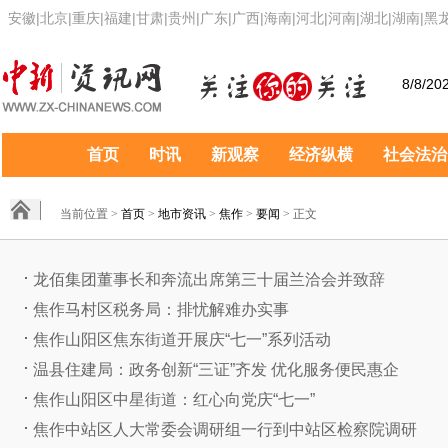
安徽
|
北京
|
重庆
|
福建
|
甘肃
|
贵州
|
广东
|
广西
|
海南
|
河北
|
河南
|
湖北
|
湖南
|
黑
8/8/20
首页
时讯
新观察
经济纵横
社会法治
当前位置 >
首页
>
地市资讯
>
焦作
>
要闻
> 正文
龙佰集团董事长和奔流出席第三十届兰洽会并致辞
焦作马村区税务局：排忧解难办实事
焦作山阳区焦东街道开展庆“七一”系列活动
温县住建局：政务创新“三证”齐发 优化服务便民惠企
焦作山阳区中星街道：红心向党庆“七一”
焦作中站区人大常委会调研组一行到中站区检察院调研