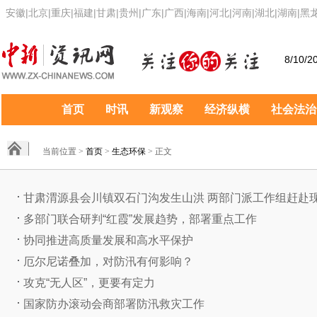
安徽
|
北京
|
重庆
|
福建
|
甘肃
|
贵州
|
广东
|
广西
|
海南
|
河北
|
河南
|
湖北
|
湖南
|
黑
8/10/2
首页
时讯
新观察
经济纵横
社会法治
当前位置 >
首页
>
生态环保
> 正文
甘肃渭源县会川镇双石门沟发生山洪 两部门派工作组赶赴
多部门联合研判“红霞”发展趋势，部署重点工作
协同推进高质量发展和高水平保护
厄尔尼诺叠加，对防汛有何影响？
攻克“无人区”，更要有定力
国家防办滚动会商部署防汛救灾工作