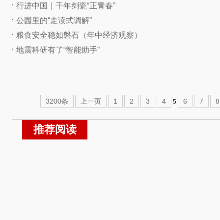
行进中国｜千年剑瓷“正青春”
公园里的“走读式调解”
粮食安全稳如磐石（年中经济观察）
地震科研有了“智能助手”
3200条
上一页
1
2
3
4
6
7
8
5
推荐阅读