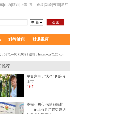
东
|
山西
|
陕西
|
上海
|
四川
|
香港
|
新疆
|
云南
|
浙江
搜 索
保
科教健康
财讯视频
：0371—65710329 信箱：hntyxww@126.com
门推荐
平舆东皇：“大个”冬瓜俏
上市
[详情]
桑榆守初心 倾情解民忧
——记上蔡县芦岗街道退