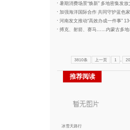
暑期消费场景“焕新” 多地密集发
加强海洋国际合作 共同守护蓝色
河南发文推动“高效办成一件事” 13
搏克、射箭、赛马……内蒙古多地举
3810条
上一页
1
2
..
推荐阅读
冰雪天路行