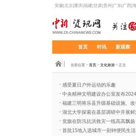
安徽
|
北京
|
重庆
|
福建
|
甘肃
|
贵州
|
广东
|
广西
|
首页
时讯
新观察
当前位置 >
首页
>
文化旅游
> 正文
感受夏日户外运动的乐趣
中央精神文明建设办公室发布2024
福建三明将乐县升级基础设施、改善
湖北大学探索在基层调研中开展鲜
党旗在防汛抗洪救灾一线高高飘扬
首批15地入选城市一刻钟便民生