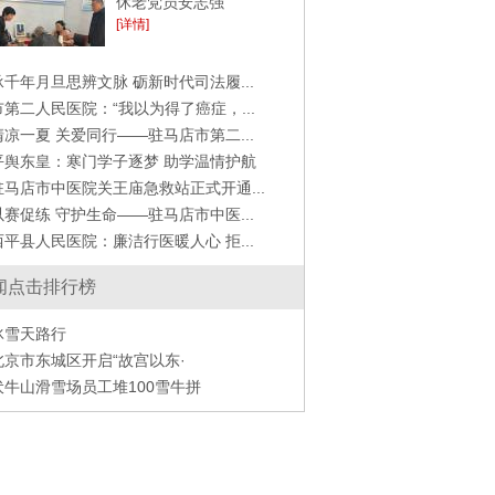
休老党员安志强
[详情]
承千年月旦思辨文脉 砺新时代司法履...
市第二人民医院：“我以为得了癌症，...
清凉一夏 关爱同行——驻马店市第二...
平舆东皇：寒门学子逐梦 助学温情护航
驻马店市中医院关王庙急救站正式开通...
以赛促练 守护生命——驻马店市中医...
西平县人民医院：廉洁行医暖人心 拒...
闻点击排行榜
冰雪天路行
北京市东城区开启“故宫以东·
伏牛山滑雪场员工堆100雪牛拼