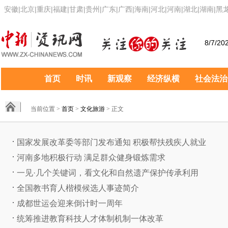
安徽
|
北京
|
重庆
|
福建
|
甘肃
|
贵州
|
广东
|
广西
|
海南
|
河北
|
河南
|
湖北
|
湖南
|
黑
8/7/20
首页
时讯
新观察
经济纵横
社会法治
当前位置 >
首页
>
文化旅游
> 正文
国家发展改革委等部门发布通知 积极帮扶残疾人就业
河南多地积极行动 满足群众健身锻炼需求
一见·几个关键词，看文化和自然遗产保护传承利用
全国教书育人楷模候选人事迹简介
成都世运会迎来倒计时一周年
统筹推进教育科技人才体制机制一体改革