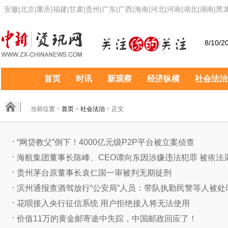
安徽
|
北京
|
重庆
|
福建
|
甘肃
|
贵州
|
广东
|
广西
|
海南
|
河北
|
河南
|
湖北
|
湖南
|
黑
8/10/2
首页
时讯
新观察
经济纵横
社会法治
当前位置 >
首页
>
社会法治
> 正文
“网贷教父”倒下！4000亿元级P2P平台被立案侦查
海航集团董事长陈峰、CEO谭向东因涉嫌违法犯罪 被依法采取
贵州茅台原董事长袁仁国一审被判无期徒刑
滨州通报查酒驾放行“公安局”人员：带队执勤民警等人被处
花呗接入央行征信系统 用户拒绝接入将无法使用
价值11万的黄金邮寄途中失踪，中国邮政回应了！