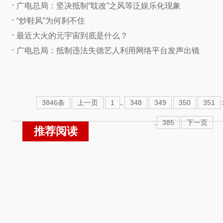
广电总局：坚决抵制“耽改”之风等泛娱乐化现象
“炒鞋风”为何刹不住
最近大火的元宇宙到底是什么？
广电总局：抵制违法失德艺人利用网络平台发声出镜
3846条
上一页
1
348
349
350
351
..
385
下一页
..
推荐阅读